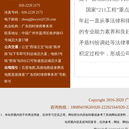
020-2229 2175
国家“211工程”
传真号码：020-2229 2173
电子邮箱：zhongljlawyer@126.com
年起一直从事法律和
执业机构：广东四时律师事务所
的专业能力素养和良
联系地址：中国广州市荔湾区南岸路63
号城启大厦17楼
矛盾纠纷调处等法律
公共交通：
公交“西场立交”站或“南岸
积淀过程中，形成公
路”站下车即可到达城启大厦；地铁5号
线“西场”站B出口可快速抵达城启大厦
自驾指引：
百度地图,高德地图或者腾讯
地图直接搜索"广东四时律师事务所"导航
即可
Copyright 2016-2020
咨询热线：18689419620/020-22292164
1、本站所载内容不作商业用途，仅供学习交流之用。网站部分内容如转载或参考了其他网站或资料，
站所载内容及咨询回复等，仅供参考，网站、网站