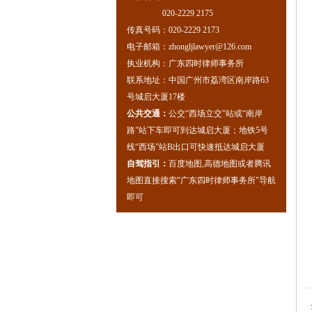
020-2229 2175
传真号码：020-2229 2173
电子邮箱：zhongljlawyer@126.com
执业机构：广东四时律师事务所
联系地址：中国广州市荔湾区南岸路63
号城启大厦17楼
公共交通：
公交“西场立交”站或“南岸
路”站下车即可到达城启大厦；地铁5号
线“西场”站B出口可快速抵达城启大厦
自驾指引：
百度地图,高德地图或者腾讯
地图直接搜索"广东四时律师事务所"导航
即可