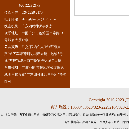
020-2229 2175
传真号码：020-2229 2173
电子邮箱：zhongljlawyer@126.com
执业机构：广东四时律师事务所
联系地址：中国广州市荔湾区南岸路63
号城启大厦17楼
公共交通：
公交“西场立交”站或“南岸
路”站下车即可到达城启大厦；地铁5号
线“西场”站B出口可快速抵达城启大厦
自驾指引：
百度地图,高德地图或者腾讯
地图直接搜索"广东四时律师事务所"导航
即可
Copyright 2016-2020
咨询热线：18689419620/020-22292164
1、本站所载内容不作商业用途，仅供学习交流之用。网站部分内容如转载或参考了其他网站或资料，
站所载内容及咨询回复等，仅供参考，网站、网站