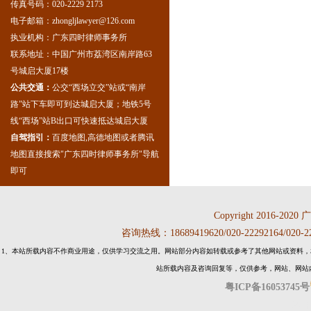
传真号码：020-2229 2173
电子邮箱：zhongljlawyer@126.com
执业机构：广东四时律师事务所
联系地址：中国广州市荔湾区南岸路63
号城启大厦17楼
公共交通：
公交“西场立交”站或“南岸
路”站下车即可到达城启大厦；地铁5号
线“西场”站B出口可快速抵达城启大厦
自驾指引：
百度地图,高德地图或者腾讯
地图直接搜索"广东四时律师事务所"导航
即可
Copyright 2016-2020
咨询热线：18689419620/020-22292164
1、本站所载内容不作商业用途，仅供学习交流之用。网站部分内容如转载或参考了其他网站或资料，
站所载内容及咨询回复等，仅供参考，网站、网站
粤ICP备16053745号
广东花